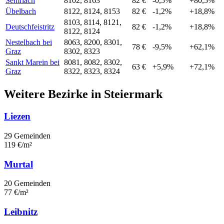
Semriach
8102, 8163
82 €
-0,5%
+80,5%
Übelbach
8122, 8124, 8153
82 €
-1,2%
+18,8%
8103, 8114, 8121,
Deutschfeistritz
82 €
-1,2%
+18,8%
8122, 8124
Nestelbach bei
8063, 8200, 8301,
78 €
-9,5%
+62,1%
Graz
8302, 8323
Sankt Marein bei
8081, 8082, 8302,
63 €
+5,9%
+72,1%
Graz
8322, 8323, 8324
Weitere Bezirke in Steiermark
Liezen
29 Gemeinden
119 €/m²
Murtal
20 Gemeinden
77 €/m²
Leibnitz