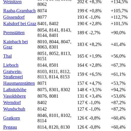
Weinitzen
202 €
+8,3%
+134,5%
8062
Raaba-Grambach
8074
199 €
+0,8%
+105,7%
Gössendorf
8077
193 €
-1,0%
+112,7%
Kalsdorf bei Graz
8401, 8402
190 €
+2,8%
+101,5%
8054, 8141, 8143,
Premstätten
189 €
-2,7%
+90,0%
8144, 8401
Kainbach bei
8010, 8044, 8047,
183 €
+8,2%
+41,4%
Graz
8063, 8301
8051, 8052, 8113,
Thal
165 €
+1,9%
+56,0%
8151
Lieboch
8144, 8501
164 €
+2,8%
+67,3%
Gratwein-
8103, 8111, 8112,
159 €
+6,5%
+61,1%
Straßengel
8113, 8114, 8153
Hausmannstätten
8071
157 €
+4,7%
+53,7%
Laßnitzhöhe
8075, 8301, 8302
148 €
+3,5%
+94,2%
Vasoldsberg
8076, 8081
131 €
+3,4%
+53,6%
Werndorf
8402
127 €
-1,0%
+87,2%
Wundschuh
8142
127 €
-1,0%
+87,2%
8046, 8101, 8102,
Gratkorn
126 €
-0,8%
+60,4%
8114
Peggau
8114, 8120, 8130
126 €
-0,8%
+60,4%