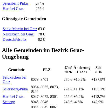
Seiersberg-Pirka
274 €
Hart bei Graz
255 €
Günstigste Gemeinden
Sankt Marein bei Graz
63 €
Nestelbach bei Graz
78 €
Deutschfeistritz
82 €
Alle Gemeinden im Bezirk Graz-
Umgebung
€/m²
Änderung
Seit
Gemeinde
PLZ
2026
1 Jahr
2016
Feldkirchen bei
8073, 8401
275 €
+16,2%
+137,9%
Graz
8054, 8055, 8073,
Seiersberg-Pirka
274 €
+1,1%
+105,7%
8144
Hart bei Graz
8047, 8075, 8301
255 €
+5,2%
+112,7%
Stattegg
8045, 8046
243 €
-4,6%
+42,9%
8044, 8045, 8061,