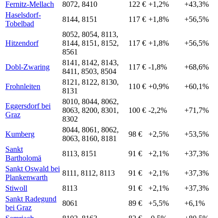
Fernitz-Mellach
8072, 8410
122 €
+1,2%
+43,3%
Haselsdorf-
8144, 8151
117 €
+1,8%
+56,5%
Tobelbad
8052, 8054, 8113,
Hitzendorf
8144, 8151, 8152,
117 €
+1,8%
+56,5%
8561
8141, 8142, 8143,
Dobl-Zwaring
117 €
-1,8%
+68,6%
8411, 8503, 8504
8121, 8122, 8130,
Frohnleiten
110 €
+0,9%
+60,1%
8131
8010, 8044, 8062,
Eggersdorf bei
8063, 8200, 8301,
100 €
-2,2%
+71,7%
Graz
8302
8044, 8061, 8062,
Kumberg
98 €
+2,5%
+53,5%
8063, 8160, 8181
Sankt
8113, 8151
91 €
+2,1%
+37,3%
Bartholomä
Sankt Oswald bei
8111, 8112, 8113
91 €
+2,1%
+37,3%
Plankenwarth
Stiwoll
8113
91 €
+2,1%
+37,3%
Sankt Radegund
8061
89 €
+5,5%
+6,1%
bei Graz