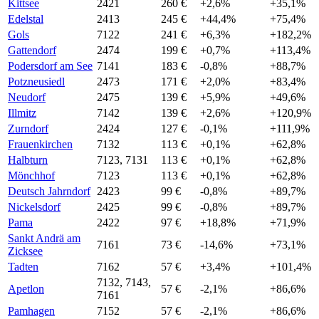
Kittsee
2421
260 €
+2,6%
+35,1%
Edelstal
2413
245 €
+44,4%
+75,4%
Gols
7122
241 €
+6,3%
+182,2%
Gattendorf
2474
199 €
+0,7%
+113,4%
Podersdorf am See
7141
183 €
-0,8%
+88,7%
Potzneusiedl
2473
171 €
+2,0%
+83,4%
Neudorf
2475
139 €
+5,9%
+49,6%
Illmitz
7142
139 €
+2,6%
+120,9%
Zurndorf
2424
127 €
-0,1%
+111,9%
Frauenkirchen
7132
113 €
+0,1%
+62,8%
Halbturn
7123, 7131
113 €
+0,1%
+62,8%
Mönchhof
7123
113 €
+0,1%
+62,8%
Deutsch Jahrndorf
2423
99 €
-0,8%
+89,7%
Nickelsdorf
2425
99 €
-0,8%
+89,7%
Pama
2422
97 €
+18,8%
+71,9%
Sankt Andrä am
7161
73 €
-14,6%
+73,1%
Zicksee
Tadten
7162
57 €
+3,4%
+101,4%
7132, 7143,
Apetlon
57 €
-2,1%
+86,6%
7161
Pamhagen
7152
57 €
-2,1%
+86,6%