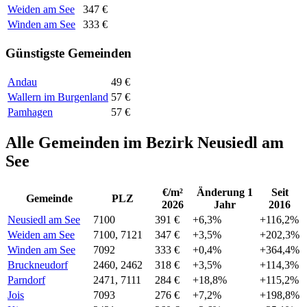
Weiden am See
347 €
Winden am See
333 €
Günstigste Gemeinden
Andau
49 €
Wallern im Burgenland
57 €
Pamhagen
57 €
Alle Gemeinden im Bezirk Neusiedl am
See
€/m²
Änderung 1
Seit
Gemeinde
PLZ
2026
Jahr
2016
Neusiedl am See
7100
391 €
+6,3%
+116,2%
Weiden am See
7100, 7121
347 €
+3,5%
+202,3%
Winden am See
7092
333 €
+0,4%
+364,4%
Bruckneudorf
2460, 2462
318 €
+3,5%
+114,3%
Parndorf
2471, 7111
284 €
+18,8%
+115,2%
Jois
7093
276 €
+7,2%
+198,8%