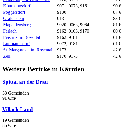
Köttmannsdorf
9071, 9073, 9161
90 €
Poggersdorf
9130
87 €
Grafenstein
9131
83 €
Magdalensberg
9020, 9063, 9064
81 €
Ferlach
9162, 9163, 9170
80 €
Feistritz im Rosental
9162, 9181
61 €
Ludmannsdorf
9072, 9181
61 €
St. Margareten im Rosental
9173
42 €
Zell
9170, 9173
42 €
Weitere Bezirke in Kärnten
Spittal an der Drau
33 Gemeinden
91 €/m²
Villach Land
19 Gemeinden
86 €/m²