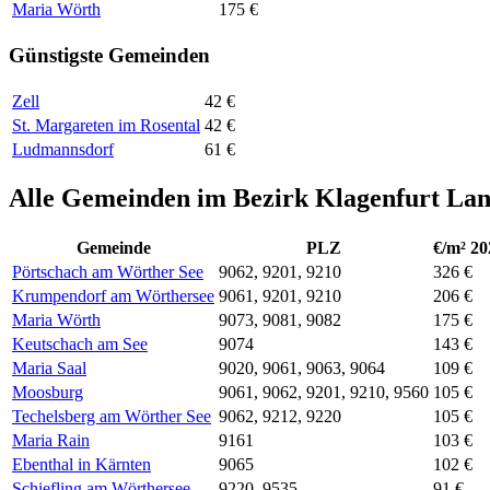
Maria Wörth
175 €
Günstigste Gemeinden
Zell
42 €
St. Margareten im Rosental
42 €
Ludmannsdorf
61 €
Alle Gemeinden im Bezirk Klagenfurt La
Gemeinde
PLZ
€/m² 20
Pörtschach am Wörther See
9062, 9201, 9210
326 €
Krumpendorf am Wörthersee
9061, 9201, 9210
206 €
Maria Wörth
9073, 9081, 9082
175 €
Keutschach am See
9074
143 €
Maria Saal
9020, 9061, 9063, 9064
109 €
Moosburg
9061, 9062, 9201, 9210, 9560
105 €
Techelsberg am Wörther See
9062, 9212, 9220
105 €
Maria Rain
9161
103 €
Ebenthal in Kärnten
9065
102 €
Schiefling am Wörthersee
9220, 9535
91 €