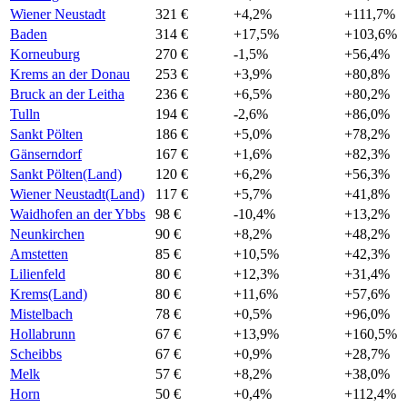
Wiener Neustadt
321 €
+4,2%
+111,7%
Baden
314 €
+17,5%
+103,6%
Korneuburg
270 €
-1,5%
+56,4%
Krems an der Donau
253 €
+3,9%
+80,8%
Bruck an der Leitha
236 €
+6,5%
+80,2%
Tulln
194 €
-2,6%
+86,0%
Sankt Pölten
186 €
+5,0%
+78,2%
Gänserndorf
167 €
+1,6%
+82,3%
Sankt Pölten(Land)
120 €
+6,2%
+56,3%
Wiener Neustadt(Land)
117 €
+5,7%
+41,8%
Waidhofen an der Ybbs
98 €
-10,4%
+13,2%
Neunkirchen
90 €
+8,2%
+48,2%
Amstetten
85 €
+10,5%
+42,3%
Lilienfeld
80 €
+12,3%
+31,4%
Krems(Land)
80 €
+11,6%
+57,6%
Mistelbach
78 €
+0,5%
+96,0%
Hollabrunn
67 €
+13,9%
+160,5%
Scheibbs
67 €
+0,9%
+28,7%
Melk
57 €
+8,2%
+38,0%
Horn
50 €
+0,4%
+112,4%