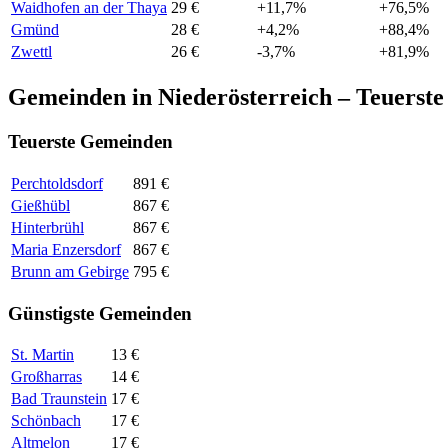
Waidhofen an der Thaya
29 €
+11,7%
+76,5%
Gmünd
28 €
+4,2%
+88,4%
Zwettl
26 €
-3,7%
+81,9%
Gemeinden in Niederösterreich – Teuerste
Teuerste Gemeinden
Perchtoldsdorf
891 €
Gießhübl
867 €
Hinterbrühl
867 €
Maria Enzersdorf
867 €
Brunn am Gebirge
795 €
Günstigste Gemeinden
St. Martin
13 €
Großharras
14 €
Bad Traunstein
17 €
Schönbach
17 €
Altmelon
17 €