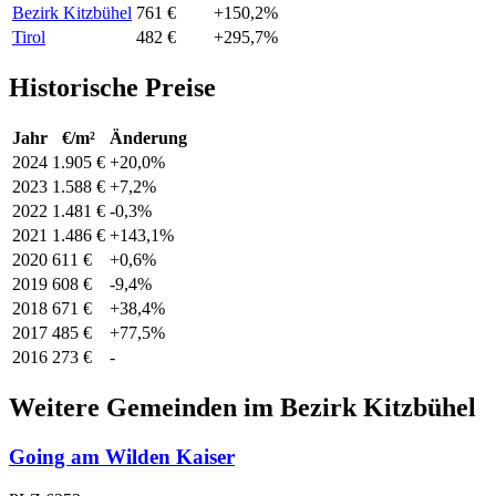
Bezirk Kitzbühel
761 €
+150,2%
Tirol
482 €
+295,7%
Historische Preise
Jahr
€/m²
Änderung
2024
1.905 €
+20,0%
2023
1.588 €
+7,2%
2022
1.481 €
-0,3%
2021
1.486 €
+143,1%
2020
611 €
+0,6%
2019
608 €
-9,4%
2018
671 €
+38,4%
2017
485 €
+77,5%
2016
273 €
-
Weitere Gemeinden im Bezirk Kitzbühel
Going am Wilden Kaiser