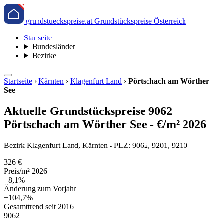
grundstueckspreise.at
Grundstückspreise Österreich
Startseite
Bundesländer
Bezirke
Startseite
›
Kärnten
›
Klagenfurt Land
›
Pörtschach am Wörther
See
Aktuelle Grundstückspreise 9062
Pörtschach am Wörther See - €/m² 2026
Bezirk Klagenfurt Land, Kärnten - PLZ: 9062, 9201, 9210
326 €
Preis/m² 2026
+8,1%
Änderung zum Vorjahr
+104,7%
Gesamttrend seit 2016
9062