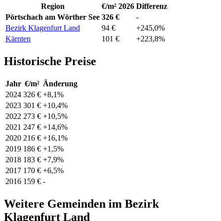
Region
€/m² 2026
Differenz
Pörtschach am Wörther See
326 €
-
Bezirk Klagenfurt Land
94 €
+245,0%
Kärnten
101 €
+223,8%
Historische Preise
Jahr
€/m²
Änderung
2024
326 €
+8,1%
2023
301 €
+10,4%
2022
273 €
+10,5%
2021
247 €
+14,6%
2020
216 €
+16,1%
2019
186 €
+1,5%
2018
183 €
+7,9%
2017
170 €
+6,5%
2016
159 €
-
Weitere Gemeinden im Bezirk
Klagenfurt Land