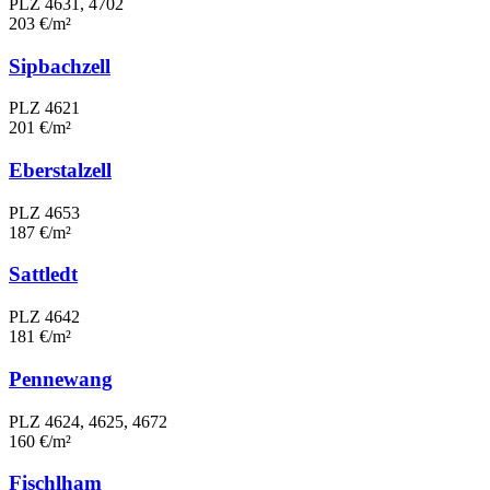
PLZ 4631, 4702
203 €/m²
Sipbachzell
PLZ 4621
201 €/m²
Eberstalzell
PLZ 4653
187 €/m²
Sattledt
PLZ 4642
181 €/m²
Pennewang
PLZ 4624, 4625, 4672
160 €/m²
Fischlham