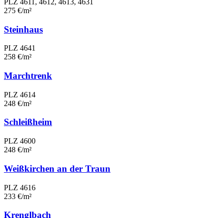
PLZ 4611, 4612, 4613, 4631
275 €/m²
Steinhaus
PLZ 4641
258 €/m²
Marchtrenk
PLZ 4614
248 €/m²
Schleißheim
PLZ 4600
248 €/m²
Weißkirchen an der Traun
PLZ 4616
233 €/m²
Krenglbach