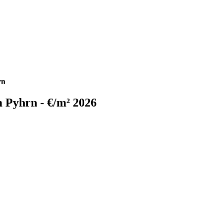
rn
m Pyhrn - €/m² 2026