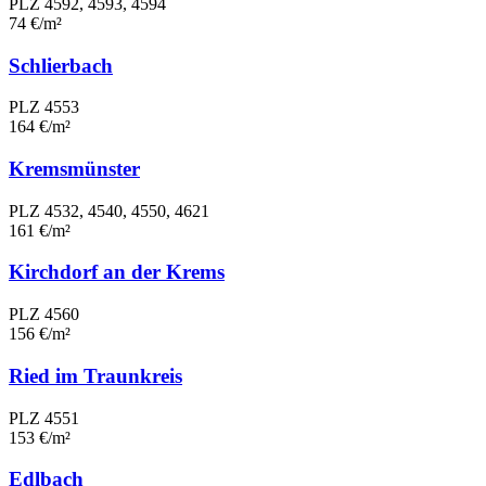
PLZ 4592, 4593, 4594
74 €/m²
Schlierbach
PLZ 4553
164 €/m²
Kremsmünster
PLZ 4532, 4540, 4550, 4621
161 €/m²
Kirchdorf an der Krems
PLZ 4560
156 €/m²
Ried im Traunkreis
PLZ 4551
153 €/m²
Edlbach