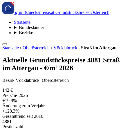
grundstueckspreise.at
Grundstückspreise Österreich
Startseite
Bundesländer
Bezirke
Startseite
›
Oberösterreich
›
Vöcklabruck
›
Straß im Attergau
Aktuelle Grundstückspreise 4881 Straß
im Attergau - €/m² 2026
Bezirk Vöcklabruck, Oberösterreich
142 €
Preis/m² 2026
+19,9%
Änderung zum Vorjahr
+128,3%
Gesamttrend seit 2016
4881
Postleitzahl