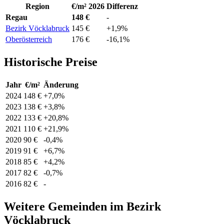
Region
€/m² 2026
Differenz
Regau
148 €
-
Bezirk Vöcklabruck
145 €
+1,9%
Oberösterreich
176 €
-16,1%
Historische Preise
Jahr
€/m²
Änderung
2024
148 €
+7,0%
2023
138 €
+3,8%
2022
133 €
+20,8%
2021
110 €
+21,9%
2020
90 €
-0,4%
2019
91 €
+6,7%
2018
85 €
+4,2%
2017
82 €
-0,7%
2016
82 €
-
Weitere Gemeinden im Bezirk
Vöcklabruck