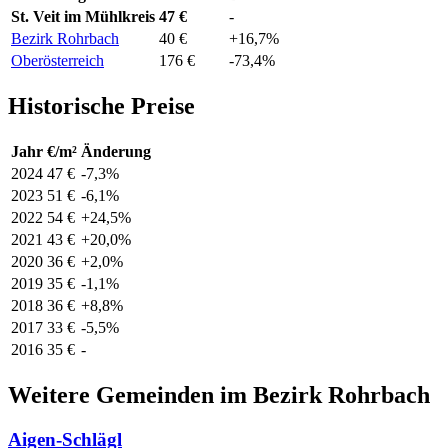
St. Veit im Mühlkreis
47 €
-
Bezirk Rohrbach
40 €
+16,7%
Oberösterreich
176 €
-73,4%
Historische Preise
Jahr
€/m²
Änderung
2024
47 €
-7,3%
2023
51 €
-6,1%
2022
54 €
+24,5%
2021
43 €
+20,0%
2020
36 €
+2,0%
2019
35 €
-1,1%
2018
36 €
+8,8%
2017
33 €
-5,5%
2016
35 €
-
Weitere Gemeinden im Bezirk Rohrbach
Aigen-Schlägl