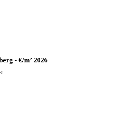
berg - €/m² 2026
981