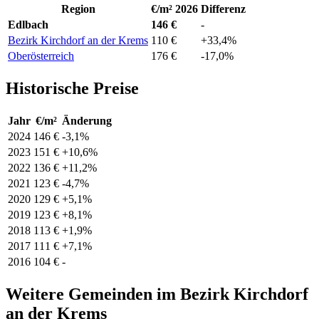
Region
€/m² 2026
Differenz
Edlbach
146 €
-
Bezirk Kirchdorf an der Krems
110 €
+33,4%
Oberösterreich
176 €
-17,0%
Historische Preise
Jahr
€/m²
Änderung
2024
146 €
-3,1%
2023
151 €
+10,6%
2022
136 €
+11,2%
2021
123 €
-4,7%
2020
129 €
+5,1%
2019
123 €
+8,1%
2018
113 €
+1,9%
2017
111 €
+7,1%
2016
104 €
-
Weitere Gemeinden im Bezirk Kirchdorf
an der Krems