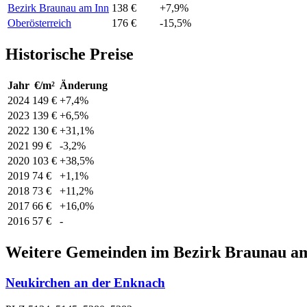
Bezirk Braunau am Inn
138 €
+7,9%
Oberösterreich
176 €
-15,5%
Historische Preise
Jahr
€/m²
Änderung
2024
149 €
+7,4%
2023
139 €
+6,5%
2022
130 €
+31,1%
2021
99 €
-3,2%
2020
103 €
+38,5%
2019
74 €
+1,1%
2018
73 €
+11,2%
2017
66 €
+16,0%
2016
57 €
-
Weitere Gemeinden im Bezirk Braunau a
Neukirchen an der Enknach