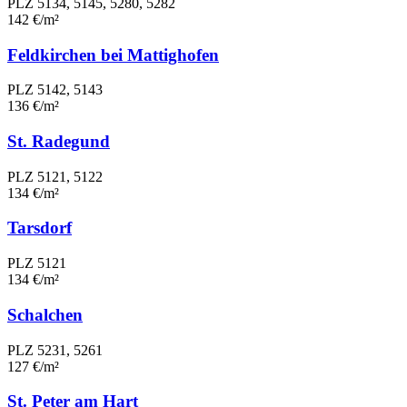
PLZ 5134, 5145, 5280, 5282
142 €/m²
Feldkirchen bei Mattighofen
PLZ 5142, 5143
136 €/m²
St. Radegund
PLZ 5121, 5122
134 €/m²
Tarsdorf
PLZ 5121
134 €/m²
Schalchen
PLZ 5231, 5261
127 €/m²
St. Peter am Hart