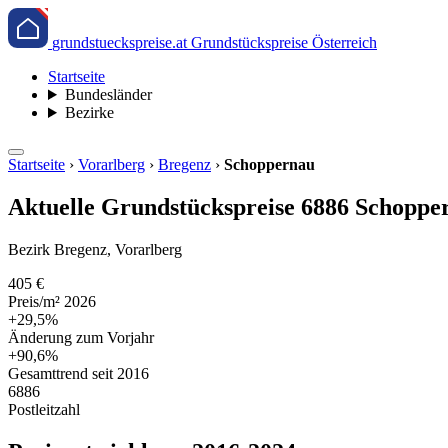
grundstueckspreise.at
Grundstückspreise Österreich
Startseite
Bundesländer
Bezirke
Startseite
›
Vorarlberg
›
Bregenz
›
Schoppernau
Aktuelle Grundstückspreise 6886 Schopper
Bezirk Bregenz, Vorarlberg
405 €
Preis/m² 2026
+29,5%
Änderung zum Vorjahr
+90,6%
Gesamttrend seit 2016
6886
Postleitzahl