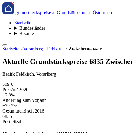
grundstueckspreise.at
Grundstückspreise Österreich
Startseite
Bundesländer
Bezirke
Startseite
›
Vorarlberg
›
Feldkirch
›
Zwischenwasser
Aktuelle Grundstückspreise 6835 Zwischen
Bezirk Feldkirch, Vorarlberg
509 €
Preis/m² 2026
+2,8%
Änderung zum Vorjahr
+79,7%
Gesamttrend seit 2016
6835
Postleitzahl