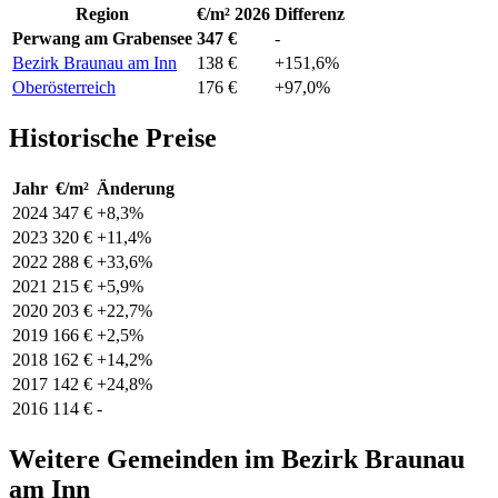
Region
€/m² 2026
Differenz
Perwang am Grabensee
347 €
-
Bezirk Braunau am Inn
138 €
+151,6%
Oberösterreich
176 €
+97,0%
Historische Preise
Jahr
€/m²
Änderung
2024
347 €
+8,3%
2023
320 €
+11,4%
2022
288 €
+33,6%
2021
215 €
+5,9%
2020
203 €
+22,7%
2019
166 €
+2,5%
2018
162 €
+14,2%
2017
142 €
+24,8%
2016
114 €
-
Weitere Gemeinden im Bezirk Braunau
am Inn