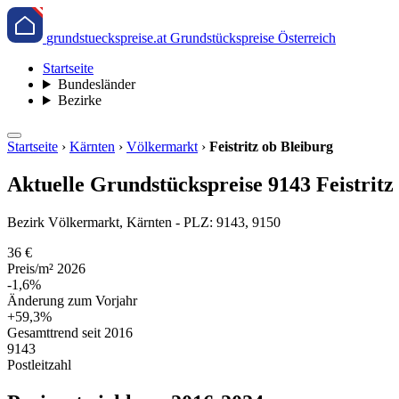
grundstueckspreise.at
Grundstückspreise Österreich
Startseite
Bundesländer
Bezirke
Startseite
›
Kärnten
›
Völkermarkt
›
Feistritz ob Bleiburg
Aktuelle Grundstückspreise 9143 Feistritz
Bezirk Völkermarkt, Kärnten - PLZ: 9143, 9150
36 €
Preis/m² 2026
-1,6%
Änderung zum Vorjahr
+59,3%
Gesamttrend seit 2016
9143
Postleitzahl