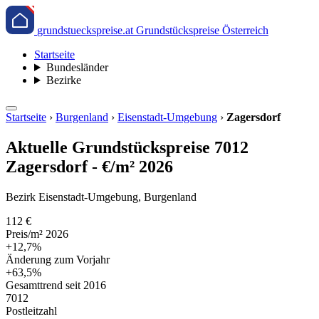
grundstueckspreise.at
Grundstückspreise Österreich
Startseite
Bundesländer
Bezirke
Startseite
›
Burgenland
›
Eisenstadt-Umgebung
›
Zagersdorf
Aktuelle Grundstückspreise 7012
Zagersdorf - €/m² 2026
Bezirk Eisenstadt-Umgebung, Burgenland
112 €
Preis/m² 2026
+12,7%
Änderung zum Vorjahr
+63,5%
Gesamttrend seit 2016
7012
Postleitzahl