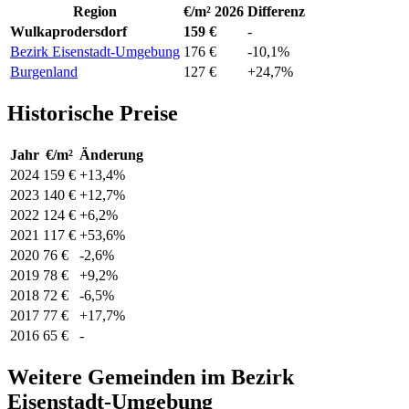
Region
€/m² 2026
Differenz
Wulkaprodersdorf
159 €
-
Bezirk Eisenstadt-Umgebung
176 €
-10,1%
Burgenland
127 €
+24,7%
Historische Preise
Jahr
€/m²
Änderung
2024
159 €
+13,4%
2023
140 €
+12,7%
2022
124 €
+6,2%
2021
117 €
+53,6%
2020
76 €
-2,6%
2019
78 €
+9,2%
2018
72 €
-6,5%
2017
77 €
+17,7%
2016
65 €
-
Weitere Gemeinden im Bezirk
Eisenstadt-Umgebung