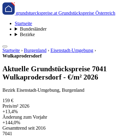
grundstueckspreise.at
Grundstückspreise Österreich
Startseite
Bundesländer
Bezirke
Startseite
›
Burgenland
›
Eisenstadt-Umgebung
›
Wulkaprodersdorf
Aktuelle Grundstückspreise 7041
Wulkaprodersdorf - €/m² 2026
Bezirk Eisenstadt-Umgebung, Burgenland
159 €
Preis/m² 2026
+13,4%
Änderung zum Vorjahr
+144,0%
Gesamttrend seit 2016
7041