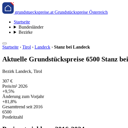
grundstueckspreise.at
Grundstückspreise Österreich
Startseite
Bundesländer
Bezirke
Startseite
›
Tirol
›
Landeck
›
Stanz bei Landeck
Aktuelle Grundstückspreise 6500 Stanz be
Bezirk Landeck, Tirol
307 €
Preis/m² 2026
+9,5%
Änderung zum Vorjahr
+81,8%
Gesamttrend seit 2016
6500
Postleitzahl