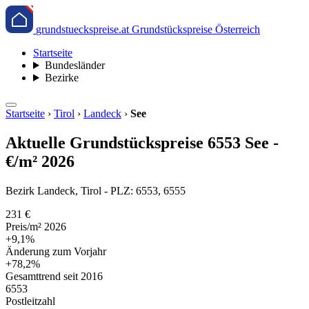
grundstueckspreise.at
Grundstückspreise Österreich
Startseite
Bundesländer
Bezirke
Startseite
›
Tirol
›
Landeck
›
See
Aktuelle Grundstückspreise 6553 See -
€/m² 2026
Bezirk Landeck, Tirol - PLZ: 6553, 6555
231 €
Preis/m² 2026
+9,1%
Änderung zum Vorjahr
+78,2%
Gesamttrend seit 2016
6553
Postleitzahl