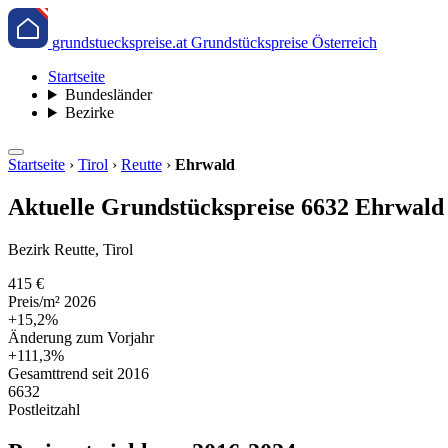
grundstueckspreise.at
Grundstückspreise Österreich
Startseite
Bundesländer
Bezirke
Startseite
›
Tirol
›
Reutte
›
Ehrwald
Aktuelle Grundstückspreise 6632 Ehrwald 
Bezirk Reutte, Tirol
415 €
Preis/m² 2026
+15,2%
Änderung zum Vorjahr
+111,3%
Gesamttrend seit 2016
6632
Postleitzahl